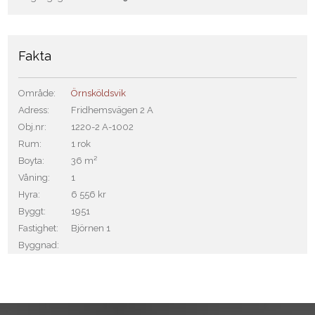
Fakta
Område:
Örnsköldsvik
Adress:
Fridhemsvägen 2 A
Obj.nr:
1220-2 A-1002
Rum:
1 rok
Boyta:
36 m²
Våning:
1
Hyra:
6 556 kr
Byggt:
1951
Fastighet:
Björnen 1
Byggnad: