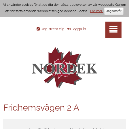
Vi använder cookies för att ge dig den bästa upplevelsen av vår webbplats. Genom
att fortsätta använda webbplatsen godkänner du detta.
Läs mer
Registrera dig
Logga in
Fridhemsvägen 2 A