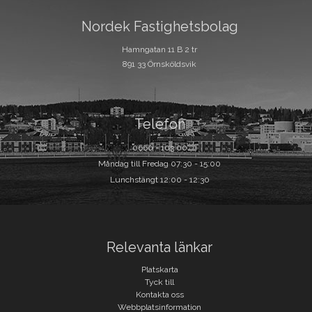
Nordek Fastighetsbolag
Hamngatan 11 B 2 tr
891 33 Örnsköldsvik
Telefon
0660 - 103 00
Måndag till Fredag 07:30 - 15:00
Lunchstängt 12:00 - 12:30
Relevanta länkar
Platskarta
Tyck till
Kontakta oss
Webbplatsinformation