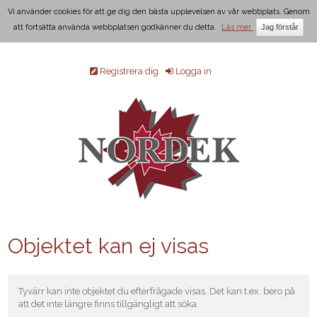
Vi använder cookies för att ge dig den bästa upplevelsen av vår webbplats. Genom
att fortsätta använda webbplatsen godkänner du detta.
Läs mer
Registrera dig
Logga in
Objektet kan ej visas
Tyvärr kan inte objektet du efterfrågade visas. Det kan t.ex. bero på
att det inte längre finns tillgängligt att söka.