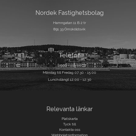
Nordek Fastighetsbolag
Hamngatan 11 B 2 tr
891 33 Örnsköldsvik
Telefon
0660 - 103 00
Måndag till Fredag 07:30 - 15:00
Lunchstängt 12:00 - 12:30
Relevanta länkar
Platskarta
Tyck till
Kontakta oss
Webbplatsinformation