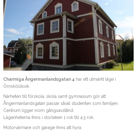
Charmiga Ångermanlandsgatan 4
har ett utmärkt läge i
Örnsköldsvik.
Närheten till förskola, skola samt gymnasium gör att
Ångermanlandsgatan passar såväl studenten som familjen.
Centrum ligger inom gångsavstånd.
Lägenheterna finns i storleken 1 rok till 4,5 rok.
Motorvärmare och garage finns att hyra.