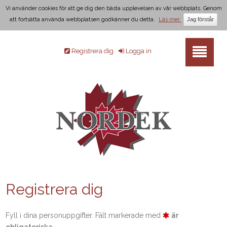
Vi använder cookies för att ge dig den bästa upplevelsen av vår webbplats. Genom
att fortsätta använda webbplatsen godkänner du detta.
Läs mer
Registrera dig
Logga in
Registrera dig
Fyll i dina personuppgifter.
Fält markerade med
är
obligatoriska