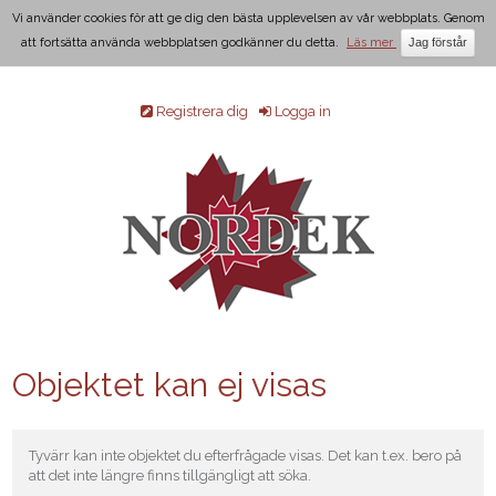
Vi använder cookies för att ge dig den bästa upplevelsen av vår webbplats. Genom
att fortsätta använda webbplatsen godkänner du detta.
Läs mer
Registrera dig
Logga in
Objektet kan ej visas
Tyvärr kan inte objektet du efterfrågade visas. Det kan t.ex. bero på
att det inte längre finns tillgängligt att söka.